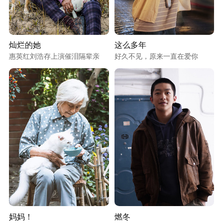
灿烂的她
这么多年
惠英红刘浩存上演催泪隔辈亲
好久不见，原来一直在爱你
妈妈！
燃冬