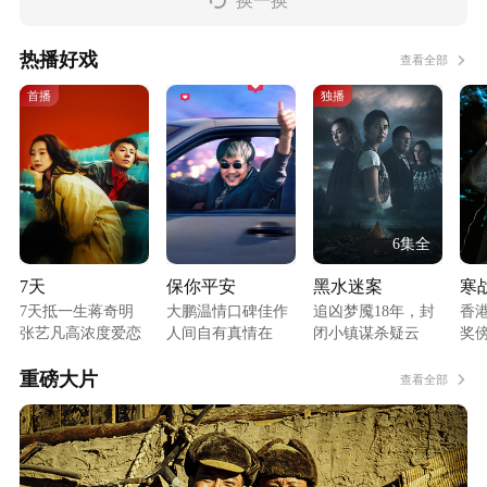
换一换
热播好戏
查看全部
首播
独播
6集全
7天
保你平安
黑水迷案
寒
7天抵一生蒋奇明
大鹏温情口碑佳作
追凶梦魇18年，封
香
张艺凡高浓度爱恋
人间自有真情在
闭小镇谋杀疑云
奖
典
重磅大片
查看全部