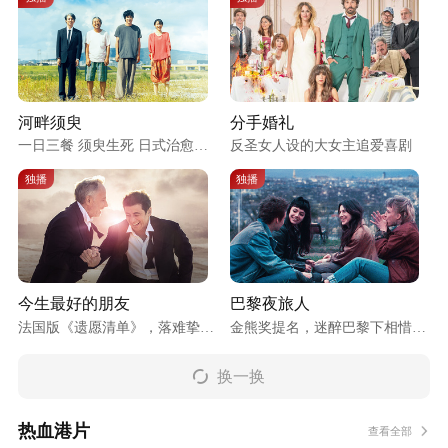
河畔须臾
分手婚礼
一日三餐 须臾生死 日式治愈小
反圣女人设的大女主追爱喜剧
确幸
独播
独播
今生最好的朋友
巴黎夜旅人
法国版《遗愿清单》，落难挚友
金熊奖提名，迷醉巴黎下相惜四
相陪玩过天
人游
换一换
热血港片
查看全部