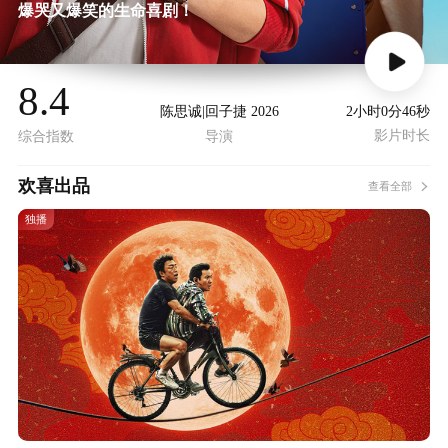
爆哭又爆笑的生命喜剧！
8.4
2小时0分46秒
陈思诚|回子捷 2026
影片时长
综合指数
导演
欢喜出品
查看全部
独播