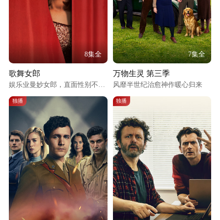
8集全
7集全
歌舞女郎
万物生灵 第三季
娱乐业曼妙女郎，直面性别不平
风靡半世纪治愈神作暖心归来
等
独播
独播