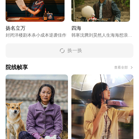
扬名立万
四海
封闭洋楼剧本杀小成本逆袭佳作
韩寒沈腾刘昊然人生海海想浪就
浪
换一换
院线帧享
查看全部