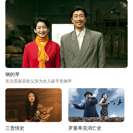
钢的琴
东北荒诞哀歌父亲为女儿徒手造钢琴
三贵情史
罗曼蒂克消亡史