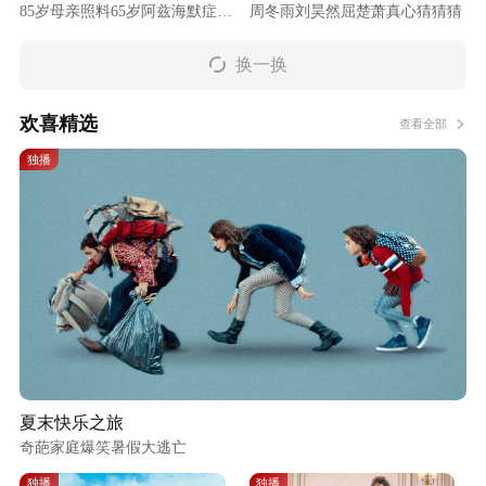
85岁母亲照料65岁阿兹海默症女
周冬雨刘昊然屈楚萧真心猜猜猜
儿
换一换
欢喜精选
查看全部
独播
夏末快乐之旅
奇葩家庭爆笑暑假大逃亡
独播
独播