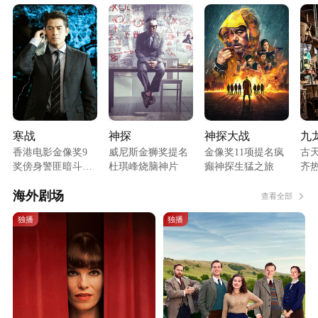
寒战
神探
神探大战
九
香港电影金像奖9
威尼斯金狮奖提名
金像奖11项提名疯
古
奖傍身警匪暗斗经
杜琪峰烧脑神片
癫神探生猛之旅
齐
典
海外剧场
查看全部
独播
独播