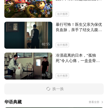
集结
00:31
佳片推荐
暴行可怖！医生父亲为保优
良血脉，亲手了结女儿腹中
胎儿
02:55
佳片推荐
冷漠疏离的日本，“孤独
死”令人心痛，一盒盒骨灰
无人认
03:17
佳片推荐
换一换
华语典藏
查看全部