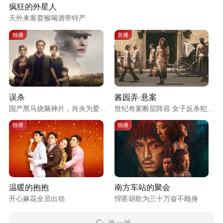
疯狂的外星人
天外来客耍猴喝酒带特产
独播
首播
误杀
酱园弄·悬案
国产黑马烧脑神片，肖央为爱涉
世纪奇案断层阵容 女子反杀犯罪
险
大片
独播
独播
温暖的抱抱
南方车站的聚会
开心麻花全员出动
悍匪胡歌为三十万奋不顾身