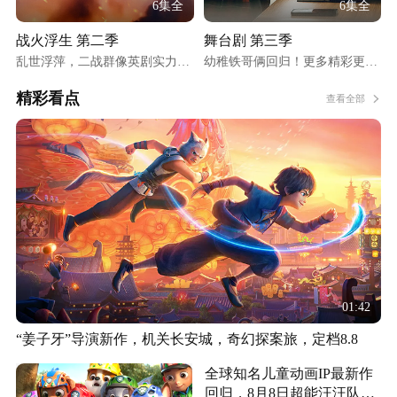
6集全
6集全
战火浮生 第二季
舞台剧 第三季
乱世浮萍，二战群像英剧实力归
幼稚铁哥俩回归！更多精彩更多
来
笑料
精彩看点
查看全部
01:42
“姜子牙”导演新作，机关长安城，奇幻探案旅，定档8.8
全球知名儿童动画IP最新作
回归，8月8日超能汪汪队再