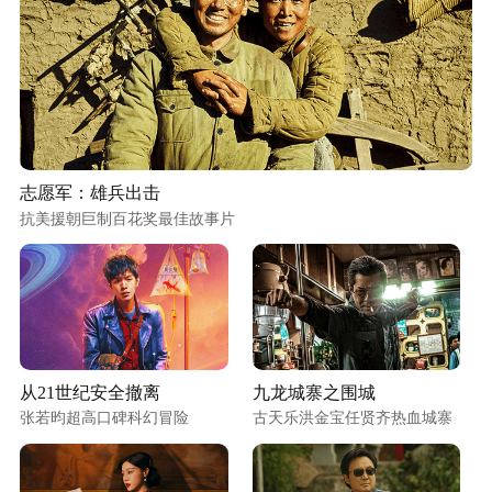
志愿军：雄兵出击
抗美援朝巨制百花奖最佳故事片
从21世纪安全撤离
九龙城寨之围城
张若昀超高口碑科幻冒险
古天乐洪金宝任贤齐热血城寨