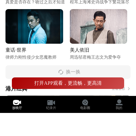
真爱是否存在？吻过之后才知道
程耳上海滩史诗战争下繁花落尽
童话·世界
美人依旧
律师力刚性侵少女恶魔教师
周迅邬君梅王志文为爱争夺
换一换
打开APP观看，更流畅，更高清
港片经典
查看全部
放映厅
纪录片
电影圈
我的